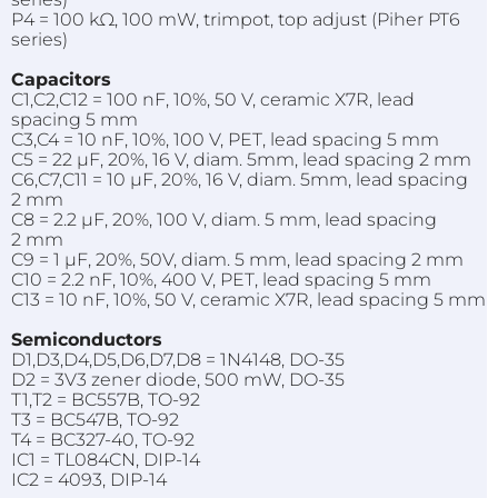
P4 = 100 kΩ, 100 mW, trimpot, top adjust (Piher PT6
series)
Capacitors
C1,C2,C12 = 100 nF, 10%, 50 V, ceramic X7R, lead
spacing 5 mm
C3,C4 = 10 nF, 10%, 100 V, PET, lead spacing 5 mm
C5 = 22 μF, 20%, 16 V, diam. 5mm, lead spacing 2 mm
C6,C7,C11 = 10 μF, 20%, 16 V, diam. 5mm, lead spacing
2 mm
C8 = 2.2 μF, 20%, 100 V, diam. 5 mm, lead spacing
2 mm
C9 = 1 μF, 20%, 50V, diam. 5 mm, lead spacing 2 mm
C10 = 2.2 nF, 10%, 400 V, PET, lead spacing 5 mm
C13 = 10 nF, 10%, 50 V, ceramic X7R, lead spacing 5 mm
Semiconductors
D1,D3,D4,D5,D6,D7,D8 = 1N4148, DO-35
D2 = 3V3 zener diode, 500 mW, DO-35
T1,T2 = BC557B, TO-92
T3 = BC547B, TO-92
T4 = BC327-40, TO-92
IC1 = TL084CN, DIP-14
IC2 = 4093, DIP-14