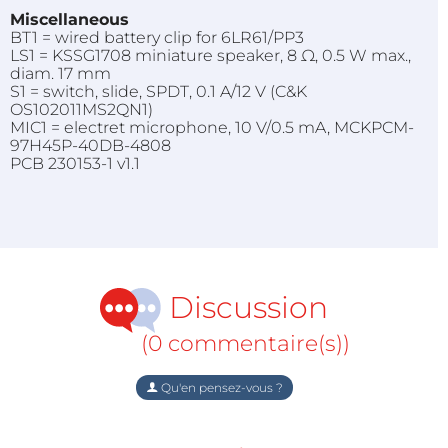
Miscellaneous
BT1 = wired battery clip for 6LR61/PP3
LS1 = KSSG1708 miniature speaker, 8 Ω, 0.5 W max.,
diam. 17 mm
S1 = switch, slide, SPDT, 0.1 A/12 V (C&K
OS102011MS2QN1)
MIC1 = electret microphone, 10 V/0.5 mA, MCKPCM-
97H45P-40DB-4808
PCB 230153-1 v1.1
Discussion
(0 commentaire(s))
Qu'en pensez-vous ?