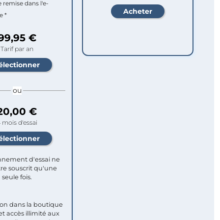
e remise dans l'e-
e *
99,95 €
Tarif par an
ou
20,00 €
 mois d'essai
nement d'essai ne
re souscrit qu'une
seule fois.​
ion dans la boutique
et accès illimité aux