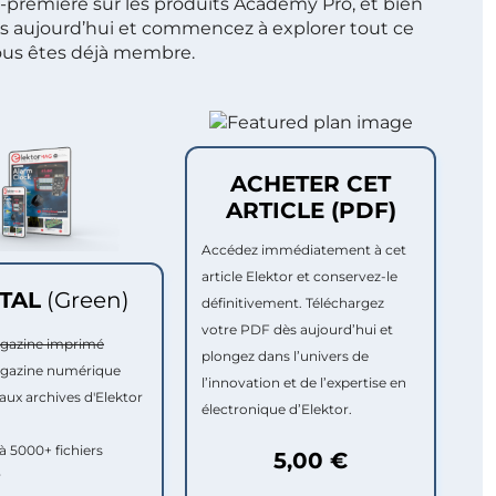
t-première sur les produits Academy Pro, et bien
s aujourd’hui et commencez à explorer tout ce
ous êtes déjà membre.
ACHETER CET
ARTICLE (PDF)
Accédez immédiatement à cet
article Elektor et conservez-le
ITAL
(Green)
définitivement. Téléchargez
votre PDF dès aujourd’hui et
agazine imprimé
plongez dans l’univers de
agazine numérique
l’innovation et de l’expertise en
aux archives d'Elektor
électronique d’Elektor.
à 5000+ fichiers
5,00 €
r