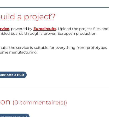
uild a project?
rvice
, powered by
Eurocircuits
. Upload the project files and
mbled boards through a proven European production
ts, the service is suitable for everything from prototypes
olume manufacturing.
abricate a PCB
ion
(0 commentaire(s))
en pensez-vous ?