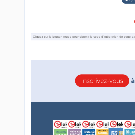
Inscrivez-vous
à