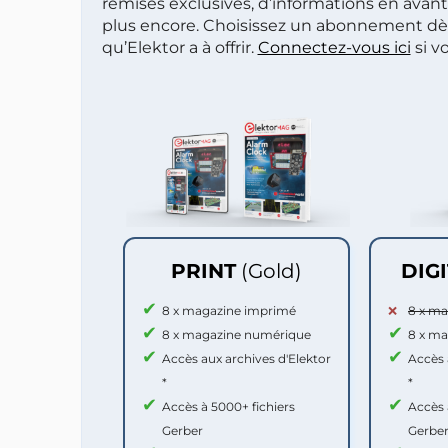
remises exclusives, d’informations en avan
plus encore. Choisissez un abonnement dè
qu’Elektor a à offrir.
Connectez-vous ici
si v
PRINT
(Gold)
DIG
8 x magazine imprimé
8 x m
8 x magazine numérique
8 x m
Accès aux archives d'Elektor
Accès 
*
*
Accès à 5000+ fichiers
Accès 
Gerber
Gerbe