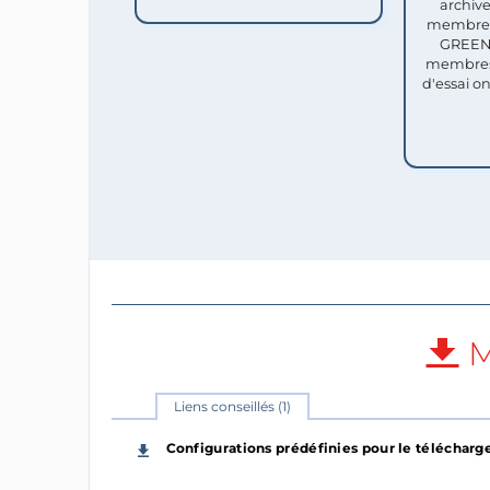
archive
membres 
GREEN 
membres
d'essai o
M
Liens conseillés (1)
Configurations prédéfinies pour le téléchar