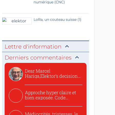
numérique (CNC)
LoRa, un couteau suisse (1)
Lettre d'information
Derniers commentaires
Dear Marcel
Hariga,Elektor’s decision
to republish...
Approche hyper claire et
bien exposée. Code
concis...
Médiocrités, tristesses, le