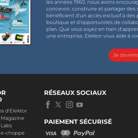
les années 1960, nous avons encou
concevoir, construire et partager de
bénéficient d'un accès exclusif à des 
boutique et d'opportunités de collab
plan. Que vous soyez en train d'appr
une entreprise, Elektor vous aide à vou
Je devie
OR
RÉSEAUX SOCIAUX
D
s d'Elektor
r Magazine
PAIEMENT SÉCURISÉ
 Labs
r e-choppe