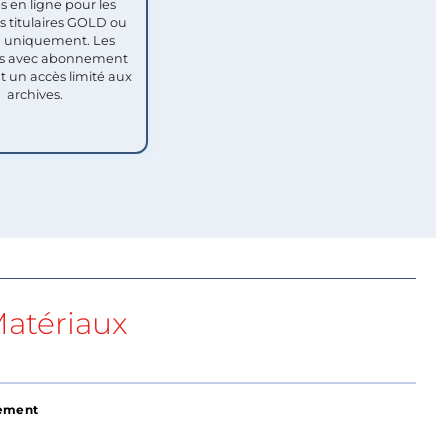
s en ligne pour les
titulaires GOLD ou
uniquement. Les
 avec abonnement
nt un accès limité aux
archives.
atériaux
gement