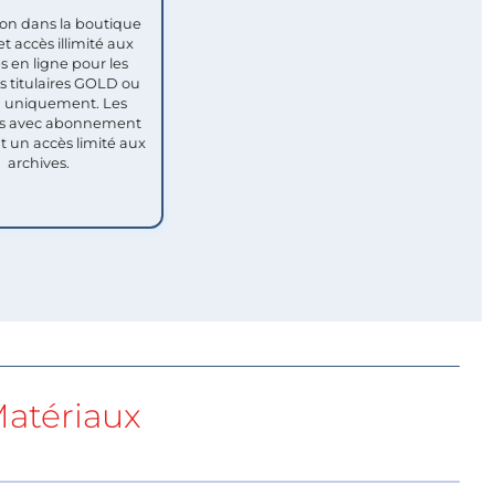
ion dans la boutique
et accès illimité aux
s en ligne pour les
titulaires GOLD ou
uniquement. Les
 avec abonnement
nt un accès limité aux
archives.
atériaux