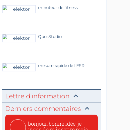
minuteur de fitness
QucsStudio
mesure rapide de l'ESR
Lettre d'information
Derniers commentaires
bonjour, bonne idée, je
viens de m inscrire mais