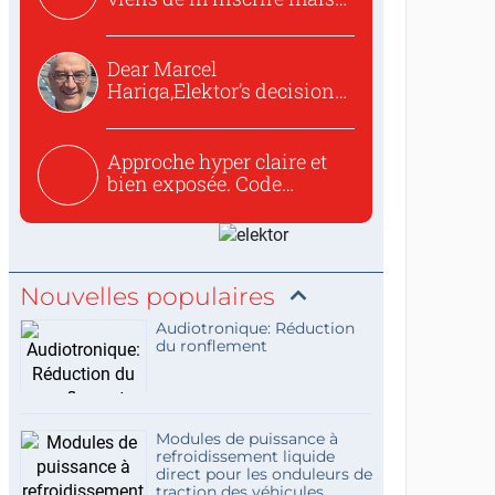
o...
Dear Marcel
Hariga,Elektor’s decision
to republish...
Approche hyper claire et
bien exposée. Code
concis...
Nouvelles populaires
Audiotronique: Réduction
du ronflement
Modules de puissance à
refroidissement liquide
direct pour les onduleurs de
traction des véhicules