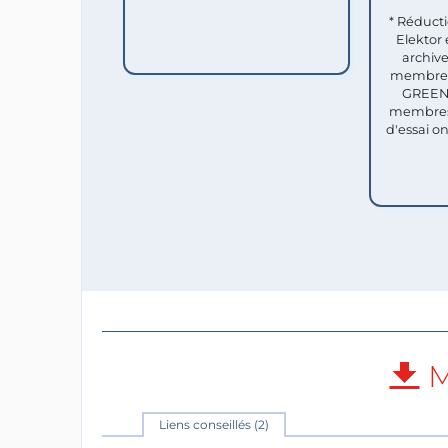
* Réduct
Elektor 
archive
membres 
GREEN 
membres
d'essai o
M
Liens conseillés (2)