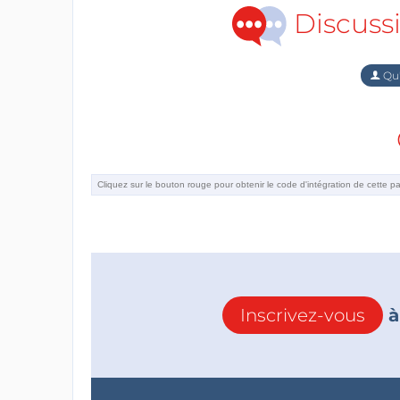
Discuss
Qu'
Inscrivez-vous
à