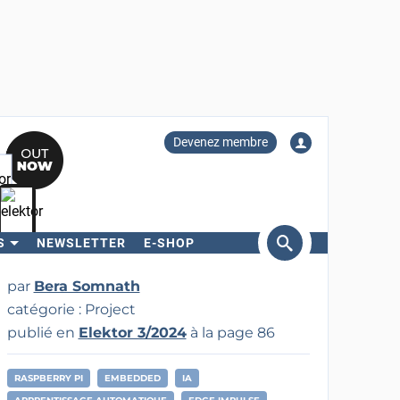
Devenez membre
S
NEWSLETTER
E-SHOP
ercher
par
Bera Somnath
catégorie : Project
publié en
Elektor 3/2024
à la page 86
RASPBERRY PI
EMBEDDED
IA