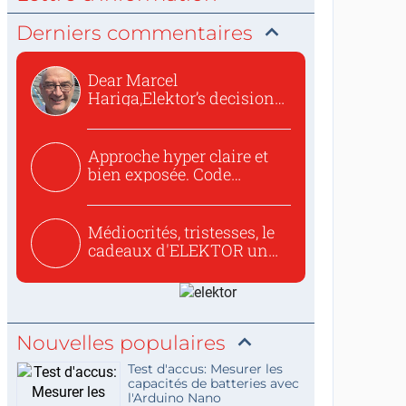
Derniers commentaires
Dear Marcel
Hariga,Elektor’s decision
to republish...
Approche hyper claire et
bien exposée. Code
concis...
Médiocrités, tristesses, le
cadeaux d'ELEKTOR un
c...
Nouvelles populaires
Test d'accus: Mesurer les
capacités de batteries avec
l'Arduino Nano