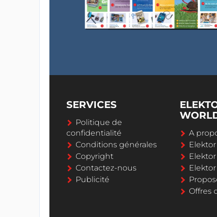
SERVICES
ELEKT
WORL
Politique de
confidentialité
A propo
Conditions générales
Elekto
Copyright
Elektor
Contactez-nous
Elekto
Publicité
Propos
Offres 