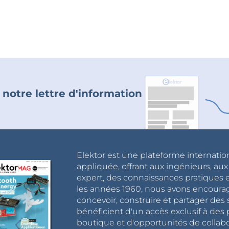
 notre lettre d'information
Elektor est une plateforme internatio
appliquée, offrant aux ingénieurs, au
expert, des connaissances pratiques et
les années 1960, nous avons encou
concevoir, construire et partager de
bénéficient d'un accès exclusif à des 
boutique et d'opportunités de collab