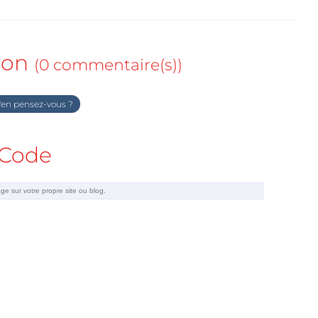
ion
(0 commentaire(s))
en pensez-vous ?
Code