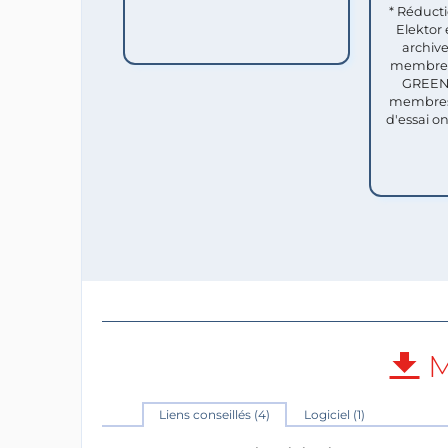
* Réduct
Elektor 
archive
membres 
GREEN 
membres
d'essai o
M
Liens conseillés (4)
Logiciel (1)