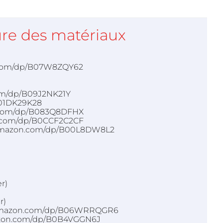
re des matériaux
n.com/dp/B07W8ZQY62
com/dp/B09J2NK21Y
B01DK29K28
on.com/dp/B083Q8DFHX
n.com/dp/B0CCF2C2CF
//amazon.com/dp/B00L8DW8L2
r)
r)
s://amazon.com/dp/B06WRRQGR6
amazon.com/dp/B0B4VGGN6J