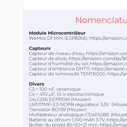
Nomenclatu
Module Microcontrôleur
WeMos D1 Mini (ESP8266), https://amazo
Capteurs
Capteur de niveau d’eau, https://amazon.
Capteur de pluie, https://amazon.com/dp/
Capteur d’humidité du sol, https://amaz
Capteur d’ambiance DHT11, https://amazo
Capteur de luminosité TEMT6000, https:
Divers
C3 = 100 nF, céramique
C4 = 470 µF, 10 V électrochimique
24LC256 EEPROM (Mouser)
LM1117MP-3.3-NOPB régulateur 3,3V (Mouse
Transistor BD139 (Mouser)
Multiplexeur analogique CD4052BE (Mouse
Batterie au lithium 1,100 mAh 3.7V, http
Boitier du projet 85×50×21 mm, https://