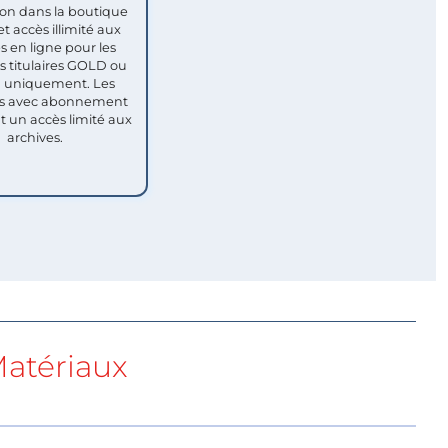
ion dans la boutique
et accès illimité aux
s en ligne pour les
titulaires GOLD ou
uniquement. Les
 avec abonnement
nt un accès limité aux
archives.
atériaux