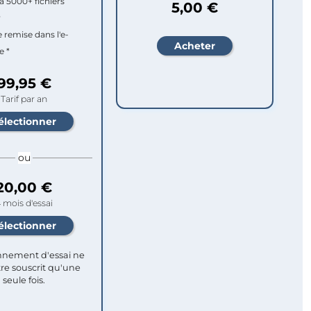
à 5000+ fichiers
5,00 €
r
e remise dans l'e-
e *
99,95 €
Tarif par an
ou
20,00 €
 mois d'essai
nement d'essai ne
re souscrit qu'une
seule fois.​