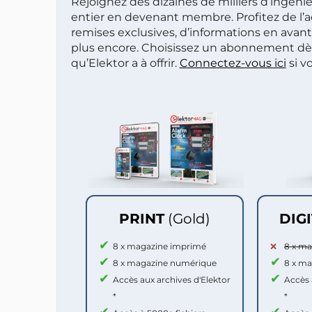
Rejoignez des dizaines de milliers d’ingén
entier en devenant membre. Profitez de l’a
remises exclusives, d’informations en avan
plus encore. Choisissez un abonnement dè
qu’Elektor a à offrir.
Connectez-vous ici
si v
PRINT
(Gold)
DIG
8 x magazine imprimé
8 x m
8 x magazine numérique
8 x m
Accès aux archives d'Elektor
Accès 
*
*