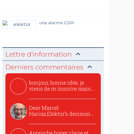
une alarme GSM
Lettre d'information
Derniers commentaires
bonjour, bonne idée, je
viens de m inscrire mais
o...
Dear Marcel
Hariga,Elektor’s decision
to republish...
Approche hyper claire et