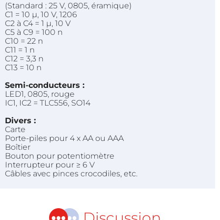
(Standard : 25 V, 0805, éramique)
C1 = 10 µ, 10 V, 1206
C2 à C4 = 1 µ, 10 V
C5 à C9 = 100 n
C10 = 22 n
C11 = 1 n
C12 = 3,3 n
C13 = 10 n
Semi-conducteurs :
LED1, 0805, rouge
IC1, IC2 = TLC556, SO14
Divers :
Carte
Porte-piles pour 4 x AA ou AAA
Boîtier
Bouton pour potentiomètre
Interrupteur pour ≥ 6 V
Câbles avec pinces crocodiles, etc.
Discussion