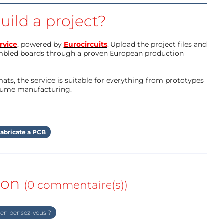
uild a project?
rvice
, powered by
Eurocircuits
. Upload the project files and
mbled boards through a proven European production
ts, the service is suitable for everything from prototypes
olume manufacturing.
abricate a PCB
ion
(0 commentaire(s))
en pensez-vous ?