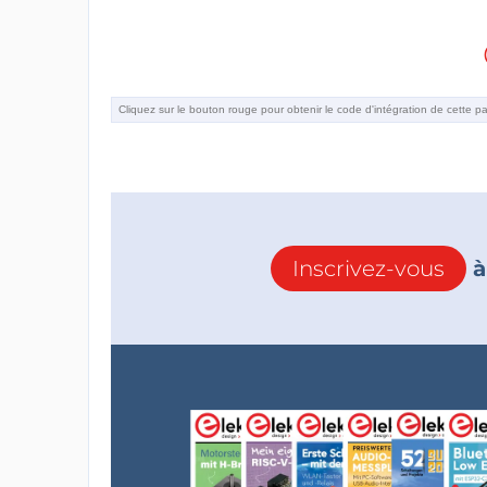
Inscrivez-vous
à