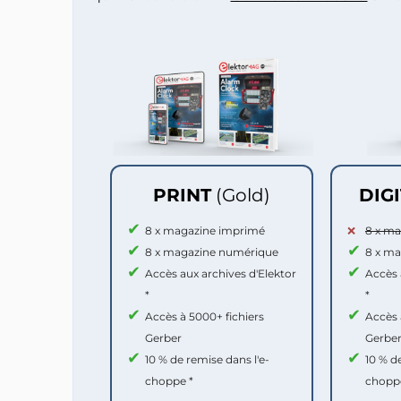
PRINT
(Gold)
DIG
8 x magazine imprimé
8 x m
8 x magazine numérique
8 x m
Accès aux archives d'Elektor
Accès 
*
*
Accès à 5000+ fichiers
Accès 
Gerber
Gerbe
10 % de remise dans l'e-
10 % d
choppe *
chopp