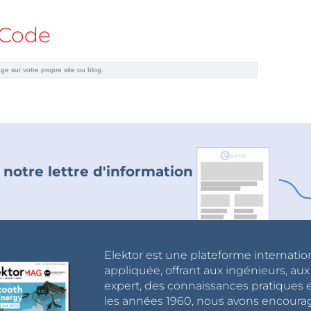
Code
 notre lettre d'information
Elektor est une plateforme internatio
appliquée, offrant aux ingénieurs, au
expert, des connaissances pratiques et
les années 1960, nous avons encou