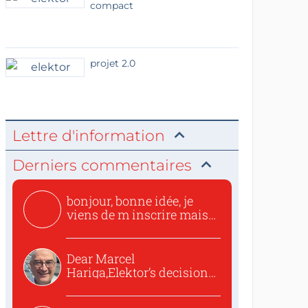
compact
projet 2.0
Lettre d'information
Derniers commentaires
bonjour, bonne idée, je
viens de m inscrire mais
o...
Dear Marcel
Hariga,Elektor’s decision
to republish...