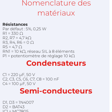
Nomenclature des
matériaux
Résistances
Par défaut : 5%, 0,25 W
R1 = 330 Ω
R2, R7 = 4,7 kΩ
R3, R4, R6 = 0 Ω
R5 = 4,7 Ω
RN1 = 10 kΩ, réseau SIL à 8 éléments
P1 = potentiomètre de réglage 10 kΩ
Condensateurs
C1 = 220 µF, 50 V
C2, C3, C5, C6, C7, C8 = 100 nF
C4 = 100 µF, 50 V
Semi-conducteurs
D1, D3 = 1N4007
D2 = BAT43
IC1 = MC7805