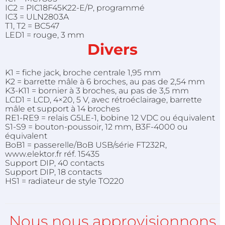
IC2 = PIC18F45K22-E/P, programmé
IC3 = ULN2803A
T1, T2 = BC547
LED1 = rouge, 3 mm
Divers
K1 = fiche jack, broche centrale 1,95 mm
K2 = barrette mâle à 6 broches, au pas de 2,54 mm
K3-K11 = bornier à 3 broches, au pas de 3,5 mm
LCD1 = LCD, 4×20, 5 V, avec rétroéclairage, barrette
mâle et support à 14 broches
RE1-RE9 = relais G5LE-1, bobine 12 VDC ou équivalent
S1-S9 = bouton-poussoir, 12 mm, B3F-4000 ou
équivalent
BoB1 = passerelle/BoB USB/série FT232R,
www.elektor.fr réf. 15435
Support DIP, 40 contacts
Support DIP, 18 contacts
HS1 = radiateur de style TO220
Nous nous approvisionnons