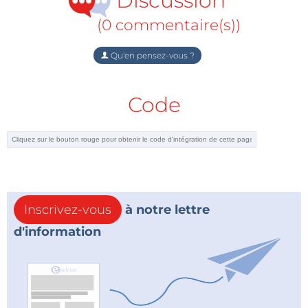
Discussion
(0 commentaire(s))
Attention :
les seuls bénéficiaires de
Qu'en pensez-vous ?
cette offre valable jusqu’au
31 octobre 2009 sont les souscripteurs
Code
de la formule d’abonnement standard
d’au moins un an, à l’exclusion des
abonnements d’essai.
« Je ne suis pas abonné, mais j'ai compris qu'il
Inscrivez-vous
à notre lettre
était temps que ça change »
d'information
Cliquez ici !