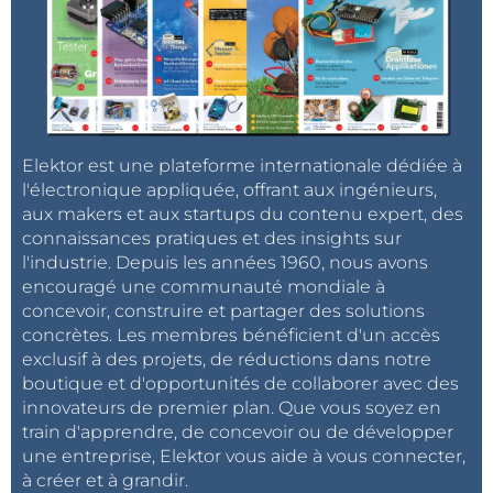
produits électroniques de haute qualité à un prix
exceptionnel.
Restez à l'écoute pour l'annonce et bon shopping !
Continuons d'explorer, d'innover et de créer des
choses incroyables dans le monde de l'électronique
ensemble !
Elektor est une plateforme internationale dédiée à
l'électronique appliquée, offrant aux ingénieurs,
aux makers et aux startups du contenu expert, des
Abonnez-vous maintenant!
connaissances pratiques et des insights sur
l'industrie. Depuis les années 1960, nous avons
encouragé une communauté mondiale à
N'oubliez pas de consulter
notre page de webinaires
concevoir, construire et partager des solutions
pour rester informé de toutes les dernières
concrètes. Les membres bénéficient d'un accès
nouveautés en électronique ! (Les vidéos sont en
exclusif à des projets, de réductions dans notre
anglais, mais des sous-titres sont disponibles en
boutique et d'opportunités de collaborer avec des
innovateurs de premier plan. Que vous soyez en
français pour la plupart des vidéos.)
train d'apprendre, de concevoir ou de développer
une entreprise, Elektor vous aide à vous connecter,
à créer et à grandir.