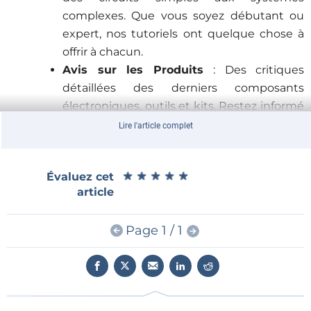
complexes. Que vous soyez débutant ou
expert, nos tutoriels ont quelque chose à
offrir à chacun.
Avis sur les Produits
: Des critiques
détaillées des derniers composants
électroniques, outils et kits. Restez informé
sur les meilleurs produits du marché et
Lire l'article complet
prenez des décisions d'achat éclairées.
Actualités Technologiques :
Suivez les
★
★
★
★
★
★
★
★
★
★
Évaluez cet
dernières tendances et innovations dans le
article
domaine de l'électronique. Nos segments
d'actualités couvrent tout, des nouvelles
Page 1 / 1
technologies aux recherches
révolutionnaires.
Interviews avec des Experts :
Bénéficiez
de détails précieux de la part des
principaux experts en électronique. Nos