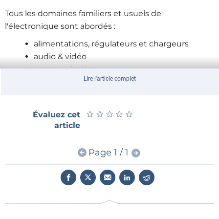
Tous les domaines familiers et usuels de
l'électronique sont abordés :
alimentations, régulateurs et chargeurs
audio & vidéo
communication
Lire l'article complet
hautes fréquences
informatique
jeux & modélisme
★
★
★
★
★
★
★
★
★
★
Évaluez cet
maison & automobile
article
mesure & test
processeur & contrôleur
Page 1 / 1
Certaines de ces réalisations sont présentées sous
une forme succincte, d'autres sont élaborées avec
schéma détaillé, dessin de circuit imprimé, liste de
composants complète et circuit imprimé, ces