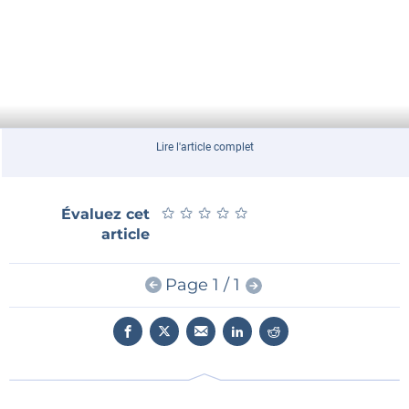
Lire l'article complet
★
★
★
★
★
★
★
★
★
★
Évaluez cet
article
Page 1 / 1