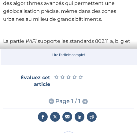
des algorithmes avancés qui permettent une
géolocalisation précise, même dans des zones
urbaines au milieu de grands bâtiments.
La partie
WiFi
supporte les standards 802.11 a, b, g et
n.
Lire l'article complet
★
★
★
★
★
★
★
★
★
★
Évaluez cet
article
Page 1 / 1