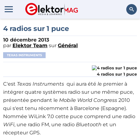
Rechercher
4 radios sur 1 puce
10 décembre 2013
par
Elektor Team
sur
Général
TEXAS INSTRUMENTS
4 radios sur 1 puce
C'est
Texas Instruments
qui aura été
l
e premier à
intégrer quatre systèmes radio sur une même puce,
présentée pendant le
Mobile World Congress
2010
qui s'est tenu récemment à Barcelone (Espagne).
Nommée WiLink 7.0 cette puce comprend une radio
WiFi
, une radio FM, une radio
Bluetooth
et un
récepteur GPS.