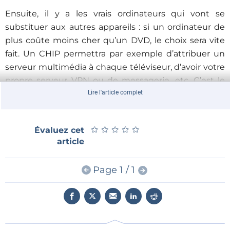
Ensuite, il y a les vrais ordinateurs qui vont se
substituer aux autres appareils : si un ordinateur de
plus coûte moins cher qu’un DVD, le choix sera vite
fait. Un CHIP permettra par exemple d’attribuer un
serveur multimédia à chaque téléviseur, d’avoir votre
propre serveur VPN ou de messagerie, etc. C’est le
passage de l’informatique personnelle lourde à une
Lire l'article complet
personnalisation voire une individualisation de
l’informatique légère. Les premiers exemplaires de
★
★
★
★
★
★
★
★
★
★
Évaluez cet
CHIP devraient être livrés en décembre et, bien sûr,
article
tout cela est à code source ouvert.
Détails :
Page 1 / 1
Processeur 1 GHz
4 Go de mémoire de masse
512 Mo de RAM
Batterie LiPo 3,7 V