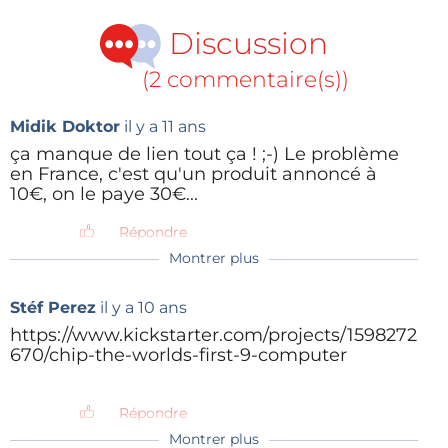
Port USB
Discussion
Port microUSB OTG
Bluetooth
(2 commentaire(s))
Wi-Fi
Linux inclus
Midik Doktor
il y a 11 ans
Connecteur audio
ça manque de lien tout ça ! ;-) Le problème
en France, c'est qu'un produit annoncé à
10€, on le paye 30€...
Répondre
Montrer plus
Stéf Perez
il y a 10 ans
https://www.kickstarter.com/projects/1598272
670/chip-the-worlds-first-9-computer
Répondre
Montrer plus