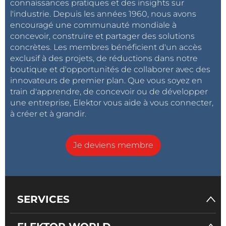
connaissances pratiques et des insights sur
horloge externe
l'industrie. Depuis les années 1960, nous avons
Fonctionnement en Burst Mode, courant de
encouragé une communauté mondiale à
repos I
= 25 µA
Q
concevoir, construire et partager des solutions
Protection contre les surtensions en sortie
concrètes. Les membres bénéficient d'un accès
Démarrage progressif interne
exclusif à des projets, de réductions dans notre
boutique et d'opportunités de collaborer avec des
Consommation à l’arrêt : I
<1 µA
Q
innovateurs de premier plan. Que vous soyez en
train d'apprendre, de concevoir ou de développer
une entreprise, Elektor vous aide à vous connecter,
à créer et à grandir.
Je deviens membre
SERVICES