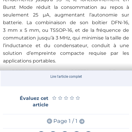
Burst Mode réduit la consommation au repos à
seulement 25 µA, augmentant l’autonomie sur
batterie. La combinaison de son boîtier DFN-16,
3 mm x 5 mm, ou TSSOP‑16, et de la fréquence de
commutation jusqu’à 3 MHz, qui minimise la taille de
l’inductance et du condensateur, conduit à une
solution d’empreinte compacte requise par les
applications portables.
Le LTC3124 comprend des MOSFET internes, à R
DS(0N)
Lire l'article complet
de seulement 130 m
Ω
(canal N) et 200 m
Ω
(canal P),
pour des rendements pouvant atteindre 95 %. La
déconnexion de la sortie permet la décharge
★
★
★
★
★
★
★
★
★
★
Évaluez cet
complète de la tension de sortie à l’arrêt. Une
article
limitation des courants d’appel au démarrage permet
de réduire les surintensités vues par l’alimentation
Page 1 / 1
d’entrée. Le LTC3124 régule aussi la tension de sortie