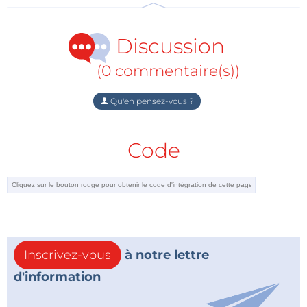
IP3 de sortie : 46,2 dBm à 240 MHz
Gain en puissance : 20,8 dB
Discussion
Facteur de bruit (NF) : 2,6 dB
P1dB de sortie : 22 dB
(0 commentaire(s))
Faible consommation : 5 V / 93 mA (sous 5 V)
Qu'en pensez-vous ?
Code
Inscrivez-vous
à notre lettre
d'information