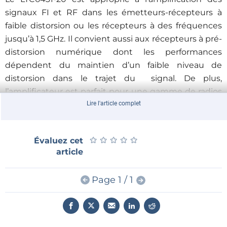
signaux FI et RF dans les émetteurs-récepteurs à
faible distorsion ou les récepteurs à des fréquences
jusqu’à 1,5 GHz. Il convient aussi aux récepteurs à pré-
distorsion numérique dont les performances
dépendent du maintien d’un faible niveau de
distorsion dans le trajet du signal. De plus,
l’amplificateur est parfait pour une gamme de radios
à large bande et à bande étroite qui fonctionnent
Lire l'article complet
dans les bandes VHF/UHF comme les radiodiffusions,
pour les réseaux câblés, les services de données dans
★
★
★
★
★
★
★
★
★
★
Évaluez cet
les bandes libres, les infrastructures de station de
article
base, l’utilisation de la norme téléphonique LTE et les
radios de sécurité publique.
Page 1 / 1
Caractéristiques du LTC6431-20
Fréquence de fonctionnement : 20 MHz à 2 GHz