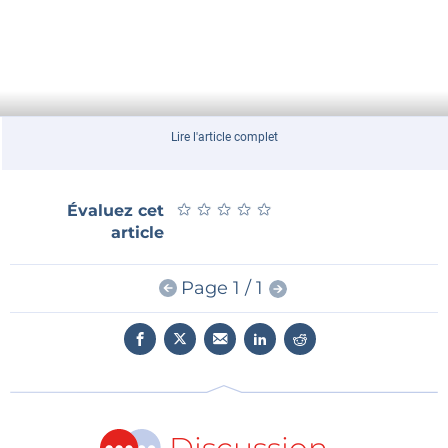
Lire l'article complet
★
★
★
★
★
★
★
★
★
★
Évaluez cet
article
Page 1 / 1