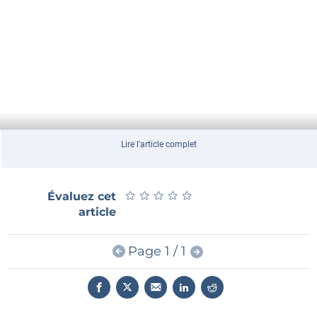
Lire l'article complet
★
★
★
★
★
★
★
★
★
★
Évaluez cet
article
Page 1 / 1