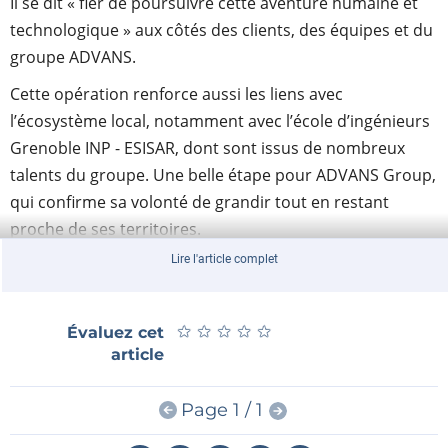
Il se dit « fier de poursuivre cette aventure humaine et
technologique » aux côtés des clients, des équipes et du
groupe ADVANS.
Cette opération renforce aussi les liens avec
l’écosystème local, notamment avec l’école d’ingénieurs
Grenoble INP - ESISAR, dont sont issus de nombreux
talents du groupe. Une belle étape pour ADVANS Group,
qui confirme sa volonté de grandir tout en restant
proche de ses territoires.
ADVANS Group
Lire l'article complet
★
★
★
★
★
★
★
★
★
★
Évaluez cet
article
Page 1 / 1