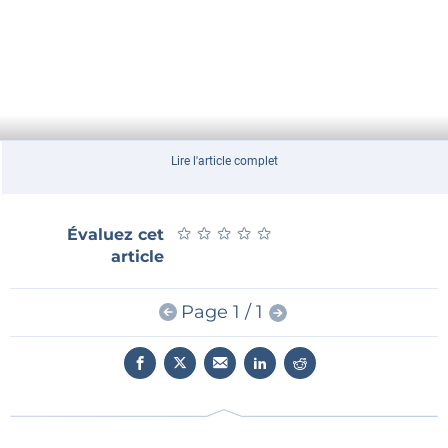
Lire l'article complet
★
★
★
★
★
★
★
★
★
★
Évaluez cet
article
Page 1 / 1