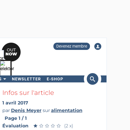
Devenez membre
S
NEWSLETTER
E-SHOP
ercher
Infos sur l'article
1 avril 2017
par
Denis Meyer
sur
alimentation
Page 1 / 1
Évaluation
★
★
★
★
★
★
★
★
★
★
(2 x)