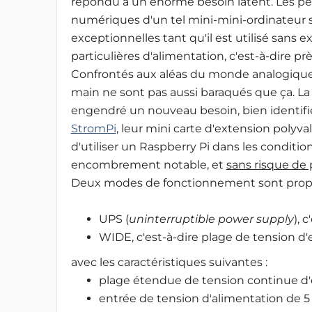
répondu à un énorme besoin latent. Les p
numériques d'un tel mini-mini-ordinateur 
exceptionnelles tant qu'il est utilisé sans 
particulières d'alimentation, c'est-à-dire pr
Confrontés aux aléas du monde analogique,
main ne sont pas aussi baraqués que ça. La f
engendré un nouveau besoin, bien identifié
StromPi
, leur mini carte d'extension poly
d'utiliser un Raspberry Pi dans les conditio
encombrement notable, et
sans risque de
Deux modes de fonctionnement sont propo
UPS (
uninterruptible power supply
), 
WIDE, c'est-à-dire plage de tension d
avec les caractéristiques suivantes :
plage étendue de tension continue d'e
entrée de tension d'alimentation de 