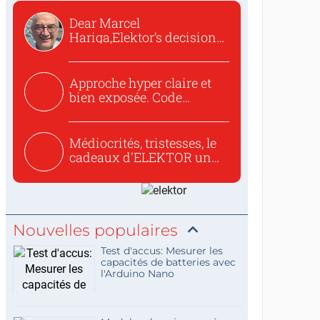
Dear Marcel
Hariga,Elektor’s decision
to republish...
Approche hyper claire et
bien exposée. Code
concis...
Médiocrités, tristesses, le
cadeaux d'ELEKTOR un
c...
Nouvelles populaires
Test d'accus: Mesurer les
capacités de batteries avec
l'Arduino Nano