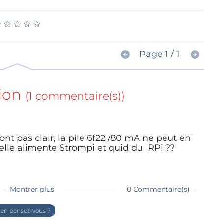
★
★
★
★
★
★
★
★
★
★
Page 1 / 1
ion
(1 commentaire(s))
sont pas clair, la pile 6f22 /80 mA ne peut en
lle alimente Strompi et quid du RPi ??
Montrer plus
0 Commentaire(s)
en pensez-vous ?