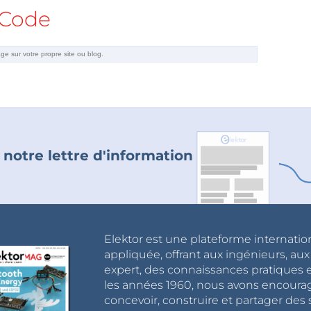
Code
 notre lettre d'information
Elektor est une plateforme internatio
appliquée, offrant aux ingénieurs, au
expert, des connaissances pratiques et
les années 1960, nous avons encou
concevoir, construire et partager de