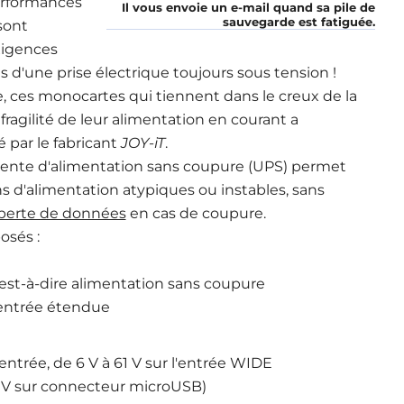
erformances
Il vous envoie un e-mail quand sa pile de
sauvegarde est fatiguée.
sont
exigences
ès d'une prise électrique toujours sous tension !
 ces monocartes qui tiennent dans le creux de la
ragilité de leur alimentation en courant a
 par le fabricant
JOY-iT
.
valente d'alimentation sans coupure (UPS) permet
ns d'alimentation atypiques ou instables, sans
 perte de données
en cas de coupure.
sés :
c'est-à-dire alimentation sans coupure
'entrée étendue
ntrée, de 6 V à 61 V sur l'entrée WIDE
5 V sur connecteur microUSB)