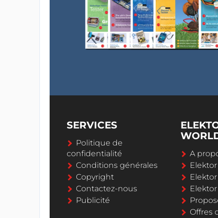
SERVICES
ELEKT
WORL
Politique de
confidentialité
A propo
Conditions générales
Elekto
Copyright
Elektor
Contactez-nous
Elekto
Publicité
Propos
Offres 