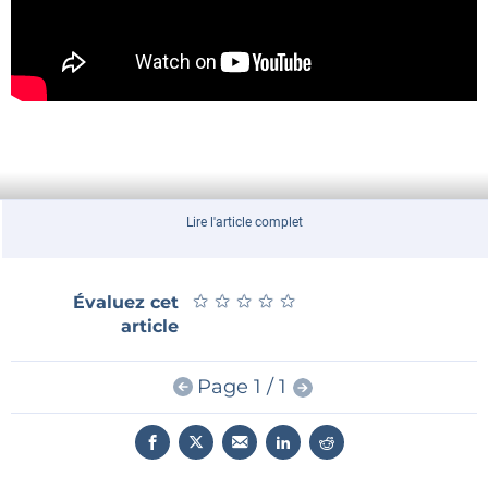
Lire l'article complet
★
★
★
★
★
★
★
★
★
★
Évaluez cet
article
Page 1 / 1