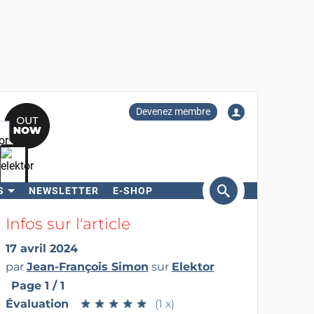
Devenez membre
S
NEWSLETTER
E-SHOP
ercher
Infos sur l'article
17 avril 2024
par
Jean-François Simon
sur
Elektor
Page 1 / 1
Évaluation
★
★
★
★
★
★
★
★
★
★
(1 x)