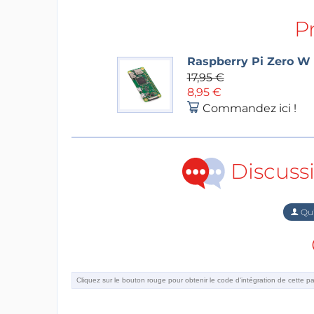
P
Raspberry Pi Zero W
17,95 €
8,95 €
Commandez ici !
Discuss
Qu'