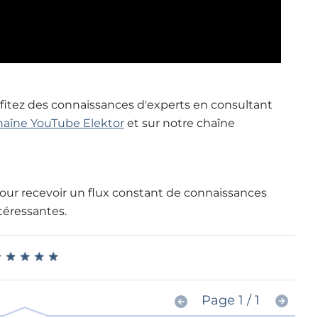
ofitez des connaissances d'experts en consultant
haîne YouTube Elektor
et sur notre chaîne
our recevoir un flux constant de connaissances
téressantes.
★
★
★
★
★
★
★
★
★
★
Page 1 / 1