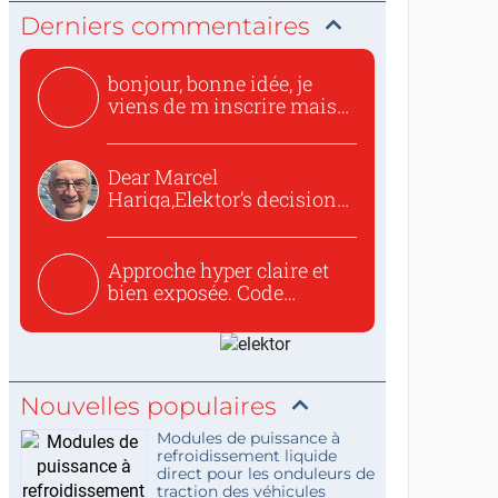
Derniers commentaires
bonjour, bonne idée, je
viens de m inscrire mais
o...
Dear Marcel
Hariga,Elektor’s decision
to republish...
Approche hyper claire et
bien exposée. Code
concis...
Nouvelles populaires
Modules de puissance à
refroidissement liquide
direct pour les onduleurs de
traction des véhicules