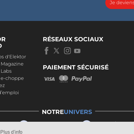
Je devie
OR
RÉSEAUX SOCIAUX
D
s d'Elektor
r Magazine
PAIEMENT SÉCURISÉ
 Labs
r e-choppe
ez
d’emploi
NOTRE
UNIVERS
Plus d'info