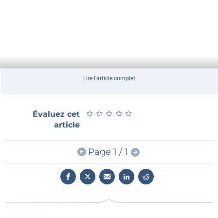
Lire l'article complet
★
★
★
★
★
★
★
★
★
★
Évaluez cet
article
Page 1 / 1