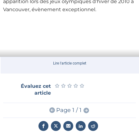
apparition lors des jeux olympiques d’hiver de 2010 à
Vancouver, évènement exceptionnel.
Lire l'article complet
★
★
★
★
★
★
★
★
★
★
Évaluez cet
article
Page 1 / 1