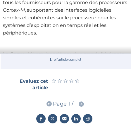
tous les fournisseurs pour la gamme des processeurs
Cortex-M
, supportant des interfaces logicielles
simples et cohérentes sur le processeur pour les
systèmes d’exploitation en temps réel et les
périphériques.
Le
Cortex-M4
est licencié par cinq grands fabricants
Lire l'article complet
de semi-conducteurs pour microcontrôleurs, dont
NXP
,
STMicroelectronics
et
Texas Instruments
. Les
premières puces sont attendues vers la fin de 2010.
★
★
★
★
★
★
★
★
★
★
Évaluez cet
article
Page 1 / 1