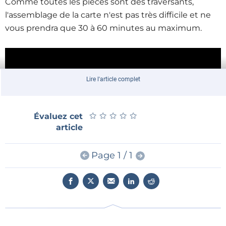
Comme toutes les pièces sont des traversants,
l'assemblage de la carte n'est pas très difficile et ne
vous prendra que 30 à 60 minutes au maximum.
Lire l'article complet
★
★
★
★
★
★
★
★
★
★
Évaluez cet
article
Page 1 / 1
Ressources
Acheter le kit de sirène de style américain d'Elektor
L'article de 2003 par Ludwig Libertin
La sirène américaine version 2022