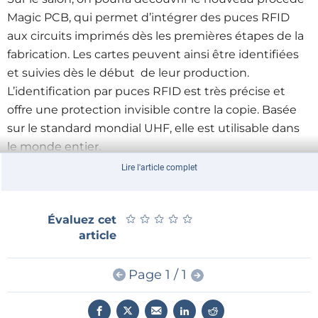
Magic PCB, qui permet d’intégrer des puces RFID
aux circuits imprimés dès les premières étapes de la
fabrication. Les cartes peuvent ainsi être identifiées
et suivies dès le début de leur production.
L’identification par puces RFID est très précise et
offre une protection invisible contre la copie. Basée
sur le standard mondial UHF, elle est utilisable dans
le monde entier.
Lire l'article complet
Beta LAYOUT présentera le nouvel outil IDF-to-3D en
ligne (IDF =
Intermediate Data Format
). Celui-ci
permet de réaliser, à partir de n’importe quel logiciel
★
★
★
★
★
★
★
★
★
★
Évaluez cet
de configuration produisant des données IDF, un
article
modèle en trois dimensions de la carte équipée. Tous
les concepteurs sauront apprécier l’aide précieuse
Page 1 / 1
qu’il leur apportera pour définir précisément les
dimensions et la position des découpes, des