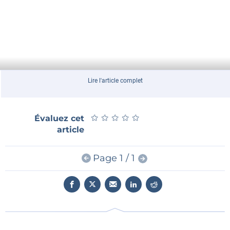
Lire l'article complet
★
★
★
★
★
★
★
★
★
★
Évaluez cet
article
Page 1 / 1