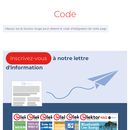
Une connaissance des microcontrôleurs, de leur
Code
programmation, de l'électronique numérique aidera
la lecture des schémas. La connaissance du langage
C++ facilitera la compréhension des programmes qui
sont décrits dans le livre. La connaissance du langage
de simulation électronique SPICE permettra de
comprendre le code source des différentes
simulations.
Inscrivez-vous
à notre lettre
d'information
Tous les codes source sont disponibles sur
le dépôt
GitHub de l'auteur
.
Prix d'introduction: 32,50 €