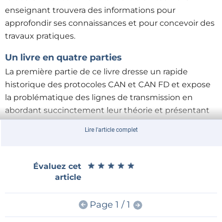
enseignant trouvera des informations pour
approfondir ses connaissances et pour concevoir des
travaux pratiques.
Un livre en quatre parties
La première partie de ce livre dresse un rapide
historique des protocoles CAN et CAN FD et expose
la problématique des lignes de transmission en
abordant succinctement leur théorie et présentant
des résultats de simulation SPICE.
Lire l'article complet
La seconde partie est consacrée aux systèmes CAN,
en détaillant successivement la fonction logique du
★
★
★
★
★
★
★
★
★
★
Évaluez cet
réseau, les transcepteurs CAN, les contrôleurs CAN, la
article
topologie la plus classique (le bus) et d'autres moins
courantes, les répéteurs et les passerelles. Les
Page 1 / 1
aspects particuliers du protocole CAN, tels que le bit