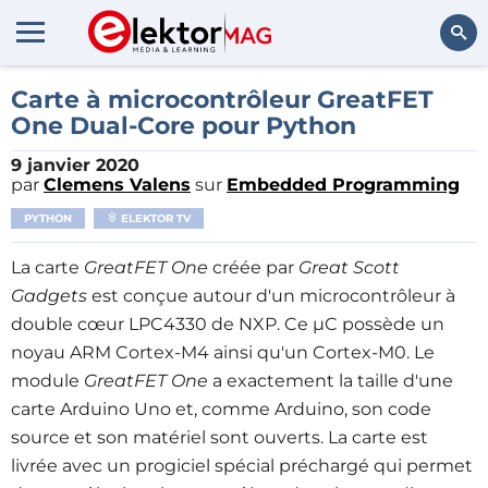
Rechercher
Carte à microcontrôleur GreatFET
One Dual-Core pour Python
9 janvier 2020
par
Clemens Valens
sur
Embedded Programming
PYTHON
ELEKTOR TV
La carte
GreatFET One
créée par
Great Scott
Gadgets
est conçue autour d'un microcontrôleur à
double cœur LPC4330 de NXP. Ce µC possède un
noyau ARM Cortex-M4 ainsi qu'un Cortex-M0. Le
module
GreatFET One
a exactement la taille d'une
carte Arduino Uno et, comme Arduino, son code
source et son matériel sont ouverts. La carte est
livrée avec un progiciel spécial préchargé qui permet