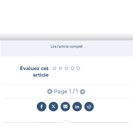
Lire l'article complet
★
★
★
★
★
★
★
★
★
★
Évaluez cet
article
Page 1 / 1