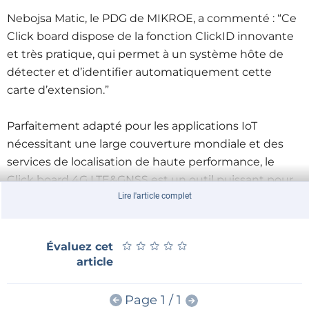
Nebojsa Matic, le PDG de MIKROE, a commenté : “Ce
Click board dispose de la fonction ClickID innovante
et très pratique, qui permet à un système hôte de
détecter et d’identifier automatiquement cette
carte d’extension.”
Parfaitement adapté pour les applications IoT
nécessitant une large couverture mondiale et des
services de localisation de haute performance, le
Click board 4G LTE&GNSS est un outil puissant pour
les développeurs dans les domaines du suivi et de la
Lire l'article complet
télématique.
★
★
★
★
★
★
★
★
★
★
Évaluez cet
Le 4G LTE&GNSS Click est entièrement compatible
article
avec le socket mikroBUS et peut être utilisé sur tout
système hôte qui supporte la norme mikroBUS. Il est
Page 1 / 1
fourni avec les bibliothèques open-source mikroSDK,