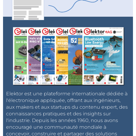
sous la responsabilité de GroupGets.
Vous souhaitez en savoir plus à propos de
GroupGets ? Consultez l'
entretien accordé à
Elektor
par le fondateur de l’entreprise, Ron Justin.
Restez à l’écoute, d’autres achats groupés seront
proposés bientôt sur la plateforme et une nouvelle
campagne est prévue...
Elektor est une plateforme internationale dédiée à
l'électronique appliquée, offrant aux ingénieurs,
aux makers et aux startups du contenu expert, des
connaissances pratiques et des insights sur
l'industrie. Depuis les années 1960, nous avons
encouragé une communauté mondiale à
concevoir, construire et partager des solutions