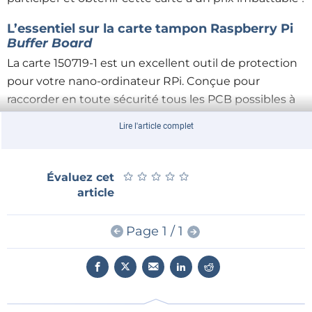
L’essentiel sur la carte tampon Raspberry Pi
Buffer Board
La carte 150719-1 est un excellent outil de protection
pour votre nano-ordinateur RPi. Conçue pour
raccorder en toute sécurité tous les PCB possibles à
un RPi, elle permet de dupliquer la barrette de
Lire l'article complet
connexion GPIO, avec le même brochage. Voici les
spécifications, les caractéristiques et les avantages
de la carte :
★
★
★
★
★
★
★
★
★
★
Évaluez cet
article
Tampon bidirectionnel pour toutes les broches
GPIO du Raspberry Pi
Page 1 / 1
Adaptée aux tensions comprises entre 1,2 V
et 5,5 V
Protection contre les décharges
électrostatiques