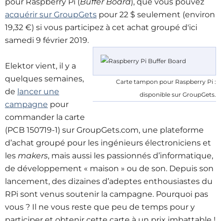
pour Raspberry Pi (
Buffer Board
), que vous pouvez
acquérir sur GroupGets
pour 22 $ seulement (environ
19,32 €) si vous participez à cet achat groupé d'ici
samedi 9 février 2019.
Elektor vient, il y a
quelques semaines,
Carte tampon pour Raspberry Pi :
de
lancer une
disponible sur GroupGets.
campagne
pour
commander la carte
(PCB 150719-1) sur GroupGets.com, une plateforme
d’achat groupé pour les ingénieurs électroniciens et
les
makers
, mais aussi les passionnés d’informatique,
de développement « maison » ou de son. Depuis son
lancement, des dizaines d’adeptes enthousiastes du
RPi sont venus soutenir la campagne. Pourquoi pas
vous ? Il ne vous reste que peu de temps pour y
participer et obtenir cette carte à un prix imbattable !