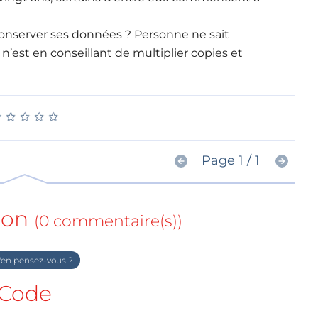
 conserver ses données ? Personne ne sait
n’est en conseillant de multiplier copies et
★
★
★
★
★
★
★
★
★
★
Page 1 / 1
ion
(0 commentaire(s))
en pensez-vous ?
Code