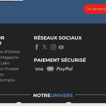
Je devie
OR
RÉSEAUX SOCIAUX
D
s d'Elektor
r Magazine
PAIEMENT SÉCURISÉ
 Labs
r e-choppe
ez
d’emploi
NOTRE
UNIVERS