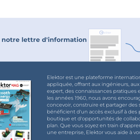
 notre lettre d'information
Elektor est une plateforme internatio
appliquée, offrant aux ingénieurs, au
expert, des connaissances pratiques et
les années 1960, nous avons encou
concevoir, construire et partager de
bénéficient d'un accès exclusif à des 
boutique et d'opportunités de collab
plan. Que vous soyez en train d'appr
une entreprise, Elektor vous aide à vou