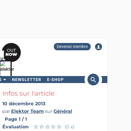
Devenez membre
S
NEWSLETTER
E-SHOP
ercher
Infos sur l'article
10 décembre 2013
par
Elektor Team
sur
Général
Page 1 / 1
Évaluation
★
★
★
★
★
★
★
★
★
★
(0 x)