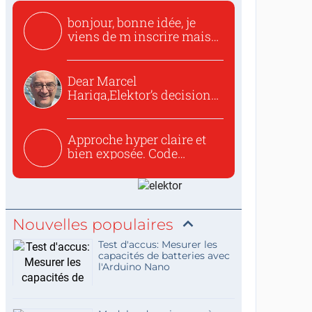
bonjour, bonne idée, je
viens de m inscrire mais
o...
Dear Marcel
Hariga,Elektor’s decision
to republish...
Approche hyper claire et
bien exposée. Code
concis...
Nouvelles populaires
Test d'accus: Mesurer les
capacités de batteries avec
l'Arduino Nano