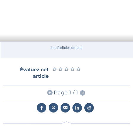
Lire l'article complet
★
★
★
★
★
★
★
★
★
★
Évaluez cet
article
Page 1 / 1