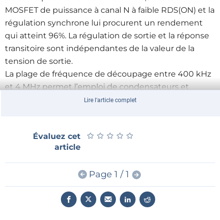
MOSFET de puissance à canal N à faible RDS(ON) et la
régulation synchrone lui procurent un rendement
qui atteint 96%. La régulation de sortie et la réponse
transitoire sont indépendantes de la valeur de la
tension de sortie.
La plage de fréquence de découpage entre 400 kHz
et 4 MHz permet l’emploi de condensateurs et
d'inductances de petite taille, à faible coût.
Lire l'article complet
★
★
★
★
★
★
★
★
★
★
Évaluez cet
article
Page 1 / 1