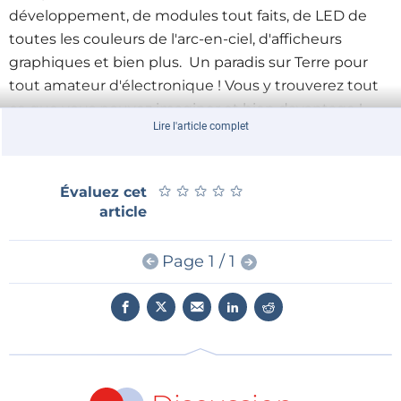
développement, de modules tout faits, de LED de
toutes les couleurs de l'arc-en-ciel, d'afficheurs
graphiques et bien plus. Un paradis sur Terre pour
tout amateur d'électronique ! Vous y trouverez tout
ce que vous pouvez imaginer et bien davantage !
Lire l'article complet
Nous visiterons en outre plusieurs sociétés
★
★
★
★
★
★
★
★
★
★
Évaluez cet
intéressantes, y compris leur département de
article
production. Nous tiendrons une
Business
Conference
qui vous permettra d'obtenir quantité
Page 1 / 1
d'informations sur les possibilités commerciales (mais
aussi les impossibilités) offertes en Chine. L'objectif
est d'obtenir une vision claire autant de ce que l'on
peut que de ce que l'on ne peut pas faire.
Une partie de notre séjour sera consacrée bien