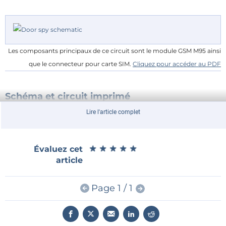
Les composants principaux de ce circuit sont le module GSM M95 ainsi
que le connecteur pour carte SIM.
Cliquez pour accéder au PDF
Schéma et circuit imprimé
Le cœur du circuit est constitué du module GSM M95
Lire l'article complet
(MOD1) avec son antenne et d'un connecteur pour
carte SIM (SIM1). Les résistances R15 à R17, la barrette
★
★
★
★
★
★
★
★
★
★
Évaluez cet
de diodes D7 et les condensateurs C19 à C22
article
assurent la suppression du bruit et la protection
contre les décharges électrostatiques de l’interface
Page 1 / 1
SIM.
«
Les condensateurs C6 à C17 et les diodes D3 à D6