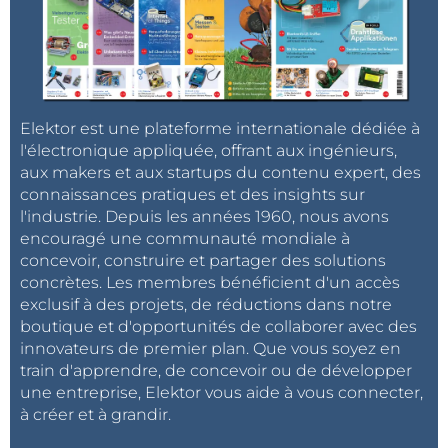
Le circuit imprimé est conçu sous la forme d’un RPi-HAT et se
compose principalement de composants CMS.
Projet de surveillance de porte
Elektor est une plateforme internationale dédiée à
L'article intitulé «
judas connecté avec Raspberry
l'électronique appliquée, offrant aux ingénieurs,
Pi
» a été publié dans Elektor en
aux makers et aux startups du contenu expert, des
novembre/décembre 2016. Il est accessible
connaissances pratiques et des insights sur
gratuitement pendant les deux semaines suivant la
l'industrie. Depuis les années 1960, nous avons
publication de cette actualité.
encouragé une communauté mondiale à
concevoir, construire et partager des solutions
concrètes. Les membres bénéficient d'un accès
Note de la rédaction : Cet article a été initialement
exclusif à des projets, de réductions dans notre
boutique et d'opportunités de collaborer avec des
publié dans une édition d'Elektor datant de 2016.
innovateurs de premier plan. Que vous soyez en
Étant donné l’ancienneté du projet, il est possible
train d'apprendre, de concevoir ou de développer
que certains composants, circuits imprimés,
une entreprise, Elektor vous aide à vous connecter,
produits ou liens
mentionnés
ne soient plus
à créer et à grandir.
disponibles. Cependant, nous
considéron
s que le