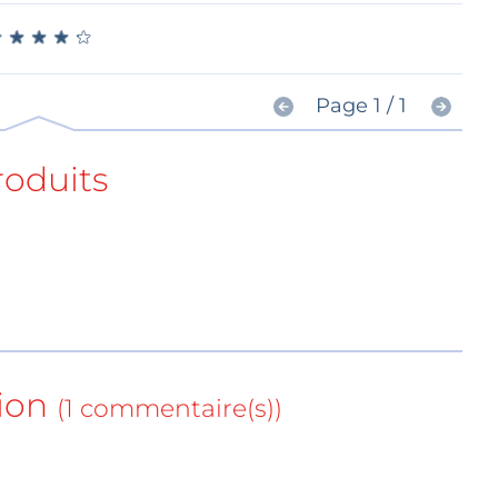
★
★
★
★
★
★
★
★
★
★
Page 1 / 1
roduits
ion
(1 commentaire(s))