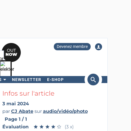
Devenez membre
S
NEWSLETTER
E-SHOP
ercher
Infos sur l'article
3 mai 2024
par
CJ Abate
sur
audio/vidéo/photo
Page 1 / 1
Évaluation
★
★
★
★
★
★
★
★
★
★
(3 x)