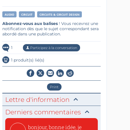
AUDIO
CIRCUIT
CIRCUITS & CIRCUIT DESIGN
Abonnez-vous aux balises
! Vous recevrez une
notification dès que le sujet correspondant sera
abordé dans une publication.
1
Participez à la conversation
1 produit(s) lié(s)
Print
Lettre d'information
Derniers commentaires
bonjour, bonne idée, je