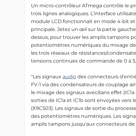
Un micro-contrôleur ATmega contrôle le pro
trois lignes analogiques. L'interface utilis
module LCD fonctionnait en mode 4-bit et l
principale. Jetez un œil sur la partie gauch
dessus, pour trouver les amplis tampons pou
potentiomètres numériques du mixage des 
les trois réseaux de résistances/condensat
tensions continues de commande de 0 à 3,
"Les signaux
audio
des connecteurs d'entré
FV-1 via des condensateurs de couplage ai
le mixage des signaux avec/sans effet (IC1a e
sorties de IC1a et IC1b sont envoyées vers
(X9C503). Les signaux de sortie du processe
des potentiomètres numériques. Les signa
amplis tampons jusqu'aux connecteurs de s