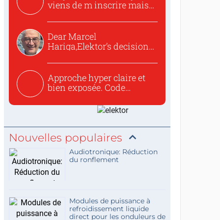
viens de m inscrire mais
o...
Dear Marcel
Hariga,Elektor’s decision
to republish...
Approche hyper claire et
bien exposée. Code
concis...
Nouvelles populaires
Audiotronique: Réduction
du ronflement
Modules de puissance à
refroidissement liquide
direct pour les onduleurs de