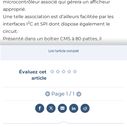
microcontrôleur associé qui gérera un afficheur
approprié.
Une telle association est d’ailleurs facilitée par les
2
interfaces I
C et SPI dont dispose également le
circuit.
Présenté dans un boîtier CMS à 80 pattes, il
s’alimente sous une tension unique comprise entre 3
Lire l'article complet
et 3,6 V et dissipe au maximum 900 mW.
★
★
★
★
★
★
★
★
★
★
Évaluez cet
article
Page 1 / 1