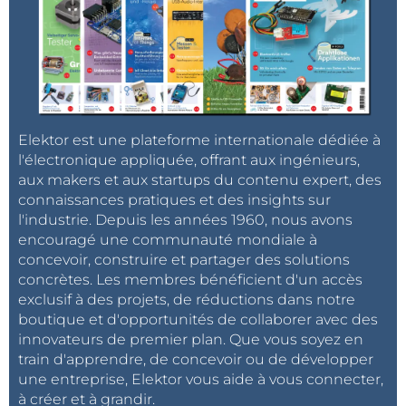
gratuitement pendant les deux semaines suivant la
publication de cet article. Bonne lecture !
Note de l'éditeur : cet article a été publié pour la
première fois dans une édition de 2000
d'ElektorMag. Certains composants, produits (par
Elektor est une plateforme internationale dédiée à
exemple, les circuits imprimés) et liens ne sont peut-
l'électronique appliquée, offrant aux ingénieurs,
aux makers et aux startups du contenu expert, des
être plus disponibles. Néanmoins, nous pensons que
connaissances pratiques et des insights sur
le contenu éducatif reste précieux et nous espérons
l'industrie. Depuis les années 1960, nous avons
qu'il vous incitera à démarrer un nouveau projet.
encouragé une communauté mondiale à
concevoir, construire et partager des solutions
concrètes. Les membres bénéficient d'un accès
Alerte de tag :
Abonnez-vous au
Je m'abonne
exclusif à des projets, de réductions dans notre
tag
Circuits & Circuit Design
et
boutique et d'opportunités de collaborer avec des
innovateurs de premier plan. Que vous soyez en
vous recevrez un e-mail dès qu’un nouvel article
train d'apprendre, de concevoir ou de développer
à ce sujet sera publié sur notre site web !
une entreprise, Elektor vous aide à vous connecter,
à créer et à grandir.