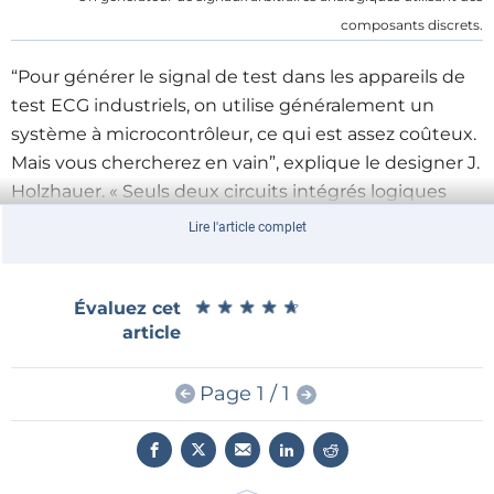
composants discrets.
“Pour générer le signal de test dans les appareils de
test ECG industriels, on utilise généralement un
système à microcontrôleur, ce qui est assez coûteux.
Mais vous chercherez en vain”, explique le designer J.
Holzhauer. « Seuls deux circuits intégrés logiques
standard et quelques composants passifs sont
Lire l'article complet
utilisés. IC1 est un compteur binaire à 24 étages avec
oscillateur et diviseur intégrés. Avec la fréquence de
cristal indiquée de 4 194 304 Hz, un signal d'onde
★
★
★
★
★
★
★
★
★
★
Évaluez cet
article
carrée de 16 Hz apparaît à la sortie Q18 (broche 10). Le
commutateur S1b capte un deuxième signal (2 Hz ou
1 Hz). Le signal de 16 Hz synchronise IC2, qui est un
Page 1 / 1
compteur décimal à dix sorties. Le deuxième signal
est différencié par la combinaison de C3 et R3. Des
impulsions en forme d'aiguille sont présentes sur la