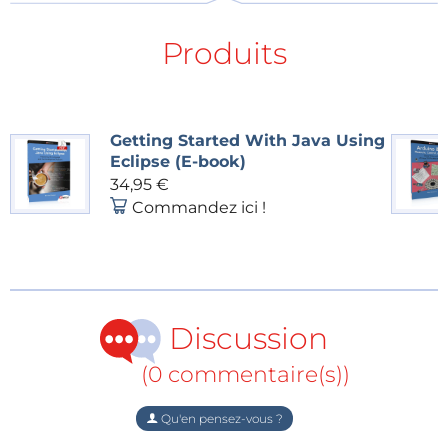
broche 15 du compteur décimal (IC2), comme
indiqué sur le schéma. Ces impulsions remettent le
Produits
compteur à zéro aux moments appropriés. Le rôle de
la diode D2 est de bloquer la partie négative des
impulsions.
Getting Started With Java Using
Eclipse (E-book)
34,95 €
Commandez ici !
Discussion
(0 commentaire(s))
Qu'en pensez-vous ?
Simulateur ECG, un générateur de forme d'onde analogique.