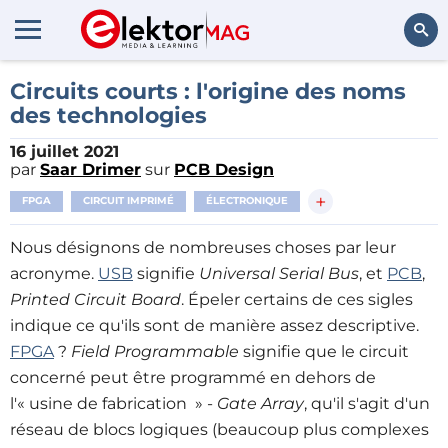
Rechercher
Circuits courts : l'origine des noms
des technologies
16 juillet 2021
par
Saar Drimer
sur
PCB Design
+
FPGA
CIRCUIT IMPRIMÉ
ÉLECTRONIQUE
Nous désignons de nombreuses choses par leur
acronyme.
USB
signifie
Universal Serial Bus
, et
PCB
,
Printed Circuit Board
. Épeler certains de ces sigles
indique ce qu'ils sont de manière assez descriptive.
FPGA
?
Field Programmable
signifie que le circuit
concerné peut être programmé en dehors de
l'« usine de fabrication » -
Gate Array
, qu'il s'agit d'un
réseau de blocs logiques (beaucoup plus complexes