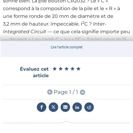
sonne bien. La pile bouton CR2032 ? Le « C »
correspond à la composition de la pile et le « R » à
une forme ronde de 20 mm de diamètre et de
2
3,2 mm de hauteur. Impeccable. I
C ?
Inter-
Integrated Circuit
— ce que cela signifie importe peu
— devient « I au carré-C » ou « IIC ». Saviez-vous qu'il
2
existe désormais une nouvelle version de l'I
C
Lire l'article complet
appelée I3C ? Pour autant que je sache, il s'agit plus
d'une formule, I(2+1)C, que d'un acronyme et son
★
★
★
★
★
★
★
★
★
★
Évaluez cet
nom commercial est SenseWire. Vous avez peut-être
article
aperçu la mention TWI,
Two Wire Interface
. Eh bien,
2
c'est la dénomination choisie pour l'I
C par les
Page 1 / 1
entreprises qui n'ont pas mis en œuvre la
spécification complète ou qui veulent éviter la
2
marque I
C. (La marque a expiré en 2015)
Plus intéressant encore. PIC (
Peripheral Interface
Controller)
était un contrôleur d'interface