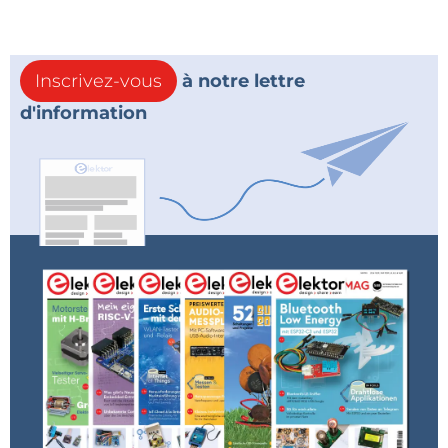
La conception de circuits, les FPGA et tous les sujets
s'y rapportant vous intéressent ?
Inscrivez-vous
à notre lettre
Articles à propos de
conception de circuits
,
d'information
ElektorMagazine.com.
Articles à propos de
FPGA
,
ElektorMagazine.com.
AF. Schaffer, «
Simuler les circuits en ligne »,
ElektorMagazine.com
, 20/1/2021.
N'hésitez pas à vous abonner à la
balise
« Circuits courts »
pour être prévenu(e) lorsque
de nouveaux articles sont publiés.
Besoin d'une solution de prototypage rapide ?
Rendez-vous sur le site
ElektorPCB4Makers
pour
obtenir deux prototypes de circuit imprimé en trois
jours ouvrables !