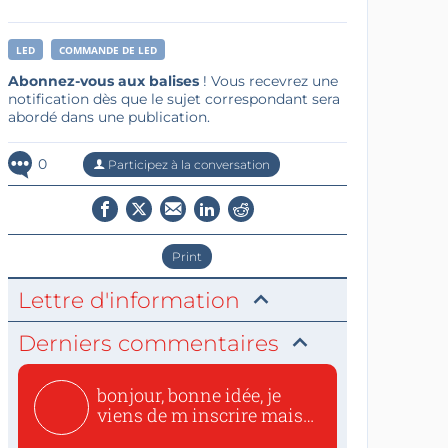
LED
COMMANDE DE LED
Abonnez-vous aux balises
! Vous recevrez une
notification dès que le sujet correspondant sera
abordé dans une publication.
0
Participez à la conversation
Print
Lettre d'information
Derniers commentaires
bonjour, bonne idée, je
viens de m inscrire mais
o...