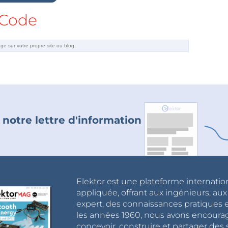
Code
 notre lettre d'information
Elektor est une plateforme internatio
appliquée, offrant aux ingénieurs, au
expert, des connaissances pratiques et
les années 1960, nous avons encou
concevoir, construire et partager de