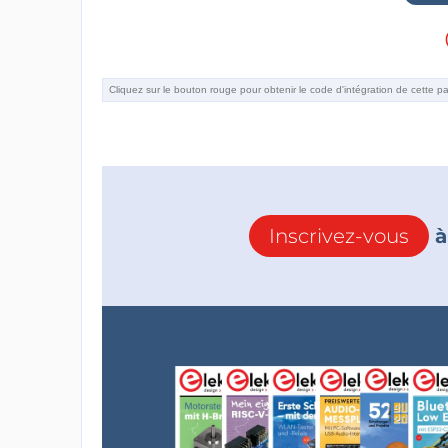
Inscrivez-vous
à