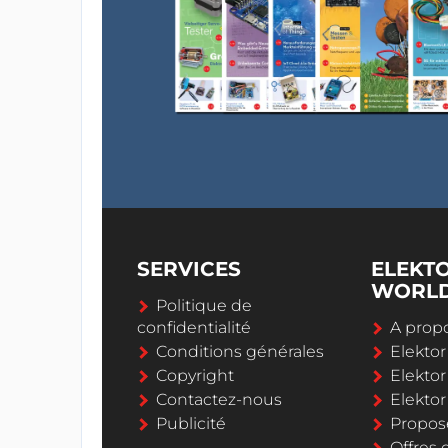
SERVICES
ELEKT
WORL
Politique de
confidentialité
A propo
Conditions générales
Elekto
Copyright
Elektor
Contactez-nous
Elekto
Publicité
Propos
Offres 