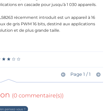
ications en cascade pour jusqu’à 1 030 appareils.
AL58263 récemment introduit est un appareil à 16
ux de gris PWM 16 bits, destiné aux applications
ution et de plus grande taille.
★
★
★
★
★
★
★
★
★
★
Page 1 / 1
ion
(0 commentaire(s))
en pensez-vous ?