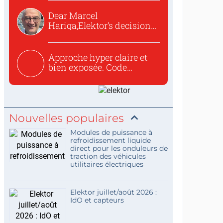
Dear Marcel
Hariga,Elektor’s decision
to republish...
Approche hyper claire et
bien exposée. Code
concis...
Nouvelles populaires
Modules de puissance à
refroidissement liquide
direct pour les onduleurs de
traction des véhicules
utilitaires électriques
Elektor juillet/août 2026 :
IdO et capteurs