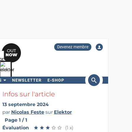
Devenez membre
S
NEWSLETTER
E-SHOP
ercher
Infos sur l'article
13 septembre 2024
par
Nicolas Feste
sur
Elektor
Page 1 / 1
Évaluation
★
★
★
★
★
★
★
★
★
★
(1 x)