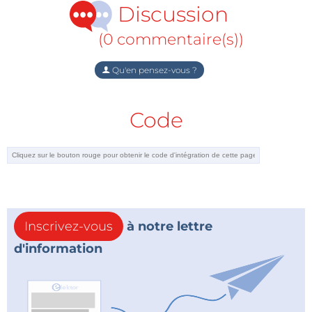
Ressources
Discussion
Comment télécharger à partir de GitHub,
(0 commentaire(s))
version complète
Comment faire : publier votre travail sur GitHub
Qu'en pensez-vous ?
Webinar : mon cheminement sur GitHub
Un tutoriel écrit complet sur GitHub
Code
Traduction : Maxime Valens
Inscrivez-vous
à notre lettre
d'information