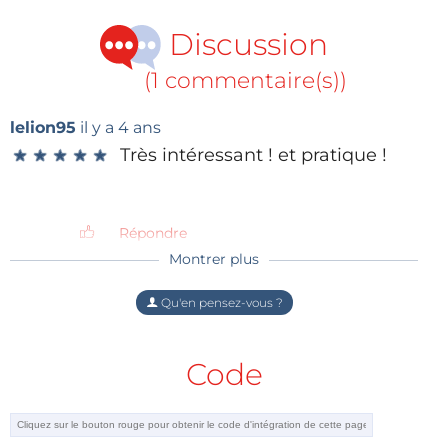
position des deux grâce à la FM et à la MLI du signal
d'entrée.
Discussion
(1 commentaire(s))
lelion95
il y a 4 ans
Très intéressant ! et pratique !
★
★
★
★
★
★
★
★
★
★
Répondre
Montrer plus
Qu'en pensez-vous ?
Ressources
Single-Pin Rotary Encoder
Code
Schéma et code source de cette vidéo