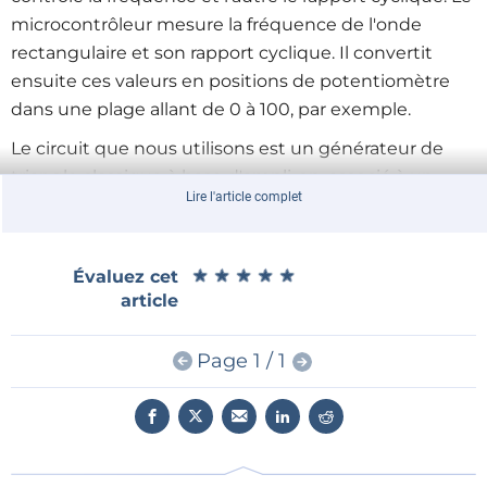
microcontrôleur mesure la fréquence de l'onde
rectangulaire et son rapport cyclique. Il convertit
ensuite ces valeurs en positions de potentiomètre
dans une plage allant de 0 à 100, par exemple.
Le circuit que nous utilisons est un générateur de
triangle classique à base d'ampli-op, associé à un
Lire l'article complet
comparateur. Avec les valeurs de composants
données, la fréquence est réglable de 250 Hz à
500 Hz. L'impulsion est réglable de 10% à 90%. En fait,
★
★
★
★
★
★
★
★
★
★
Évaluez cet
vous pouvez utiliser n'importe quel circuit capable de
article
faire de la modulation de fréquence et de largeur
d'impulsion avec des potentiomètres.
Page 1 / 1
Dans
cette vidéo
, nous allons connecter deux
potentiomètres sur un seul fil à une entrée
numérique du microcontrôleur. Nous pouvons lire la