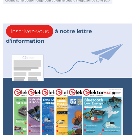
Une approche serait d'utiliser des condensateurs
dans un oscillateur. Dans cet exemple, nous faisons
varier la valeur de C2 entre 1 µF et 7 µF par pas de 1.5
Inscrivez-vous
à notre lettre
µF pour simuler l'introduction d'une capacité
d'information
parallèle.
Un circuit astable pourrait utiliser l'un de ses condensateurs comme
capteur tactile.Dans cette simulation, C2 est modifié pour en
démontrer les effets.
En regardant la transformée de Fourier rapide en
sortie (FFT), nous pouvons voir que la fréquence
commence à 70 Hz, chute à 40 Hz, 28 Hz, 21 Hz et
ensuite 17 Hz en réponse à ces changements. Il est à
noter que la sortie est une onde carrée, donc