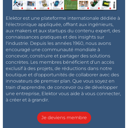
beaucoup d'harmoniques brouillent la vue.
Elektor est une plateforme internationale dédiée à
l'électronique appliquée, offrant aux ingénieurs,
Alors que la capacité augmente, la fréquence chute. Ceci peut être
aux makers et aux startups du contenu expert, des
utilisé pour détecter un doigt touchant notre capteur capacitif.
connaissances pratiques et des insights sur
l'industrie. Depuis les années 1960, nous avons
encouragé une communauté mondiale à
Nous avons ici les bases d'un circuit de détection
concevoir, construire et partager des solutions
concrètes. Les membres bénéficient d'un accès
tactile. La sortie pourrait être reliée à un compteur. La
exclusif à des projets, de réductions dans notre
différence entre un contact ou l'absence de toucher
boutique et d'opportunités de collaborer avec des
peut se déterminer en comptant le nombre
innovateurs de premier plan. Que vous soyez en
d'impulsions dans un intervalle de temps donné,
train d'apprendre, de concevoir ou de développer
disons 100 ms, et en fixant un seuil de comptage.
une entreprise, Elektor vous aide à vous connecter,
à créer et à grandir.
Une autre approche serait de mesurer la variation de
largeur des impulsions.
Je deviens membre
A ce moment, nous entrons dans la vraie vie en