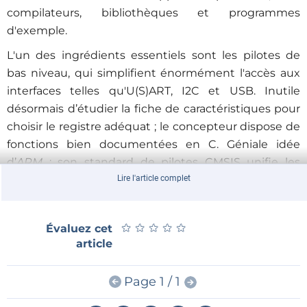
compilateurs, bibliothèques et programmes
d'exemple.
L'un des ingrédients essentiels sont les pilotes de
bas niveau, qui simplifient énormément l'accès aux
interfaces telles qu'U(S)ART, I2C et USB. Inutile
désormais d’étudier la fiche de caractéristiques pour
choisir le registre adéquat ; le concepteur dispose de
fonctions bien documentées en C. Géniale idée
d’
ARM
: son standard de pilotes CMSIS unifie les
fonctions des pilotes des différents fabricants. Pour le
Lire l'article complet
concepteur qui utilise différents µC
ARM
, la courbe
d'apprentissage est donc sensiblement moins raide.
★
★
★
★
★
★
★
★
★
★
Évaluez cet
Le transport d’un progiciel d'un µC à l'autre est
article
facilité.
Page 1 / 1