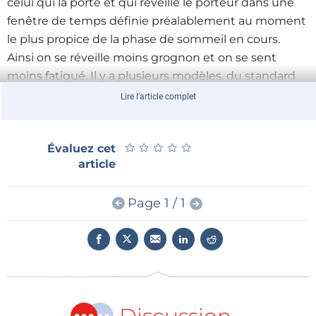
celui qui la porte et qui réveille le porteur dans une
fenêtre de temps définie préalablement au moment
le plus propice de la phase de sommeil en cours.
Ainsi on se réveille moins grognon et on se sent
moins fatigué. Il y a plusieurs modèles, du standard
au pro, qui permettent d’enregistrer vos phases de
Lire l'article complet
sommeil et d’envoyer les données correspondantes
vers un ordinateur.
★
★
★
★
★
★
★
★
★
★
Évaluez cet
article
Page 1 / 1