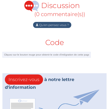
LabNation d'une valeur commerciale de 300 €,
Discussion
récompense la vidéo ‘
Elektor
(0 commentaire(s))
Scherzartikel
’ de
Rainer Schuster
(Allemagne).
Qu'en pensez-vous ?
Disqualifié
Code
Inscrivez-vous
à notre lettre
d'information
En dépit de la clarté du règlement interdisant la