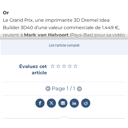
Or
Le Grand Prix, une imprimante 3D Dremel Idea
Builder 3D40 d'une valeur commerciale de 1.449 €,
revient à
Mark van Helvoort
(Pays-Bas) pour sa vidéo
‘
Direct Current Traction — Elektor Teslameter on
Lire l'article complet
Traction
’.
Argent
★
★
★
★
★
★
★
★
★
★
Évaluez cet
Le premier prix, un oscilloscope Picoscope 2208B
article
100 MHz d'une valeur commerciale de 1.099 €, a été
attribué à
Alexander Becker
(Autriche) pour son
Page 1 / 1
envoi ‘
Vorverstärker und mehr | Preamp and
more…
’.
Bronze
Le second prix, un Maker Kit SmartScope de