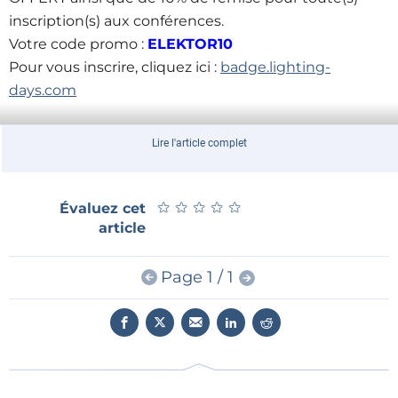
inscription(s) aux conférences.
Votre code promo :
ELEKTOR10
Pour vous inscrire, cliquez ici :
badge.lighting-
days.com
Découvrez le programme :
urlz.fr/67oW
Lire l'article complet
Pour plus d’informations
:
www.forumled.com
★
★
★
★
★
★
★
★
★
★
Évaluez cet
article
Page 1 / 1